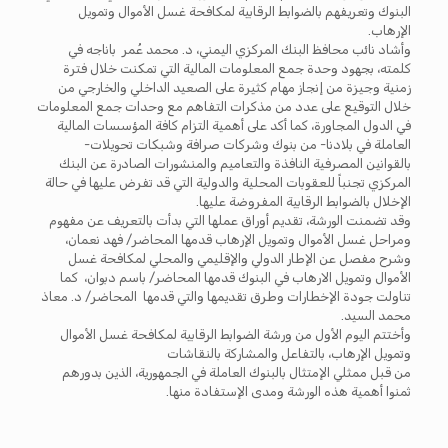
البنوك وتعريفهم بالضوابط الرقابية لمكافحة غسل الأموال وتمويل
الإرهاب.
وأشاد نائب محافظ البنك المركزي اليمني، د. محمد عُمر باناجه في
كلمته، بجهود وحدة جمع المعلومات المالية التي تمكنت خلال فترة
زمنية وجيزة من إنجاز مهام كثيرة على الصعيد الداخلي والخارجي من
خلال التوقيع على عدد من مذكرات التفاهم مع وحدات جمع المعلومات
في الدول المجاورة، كما أكد على أهمية التزام كافة المؤسسات المالية
العاملة في بلادنا- من بنوك وشركات صرافة وشبكات تحويلات-
بالقوانين المصرفية النافذة والتعاميم والمنشورات الصادرة عن البنك
المركزي تجنباً للعقوبات المحلية والدولية التي قد تفرض عليها في حالة
الإخلال بالضوابط الرقابية المفروضة عليها.
وقد تضمنت الورشة، تقديم أوراق عملها التي بدأت بالتعريف عن مفهوم
ومراحل غسل الأموال وتمويل الإرهاب قدمها المحاضر/ فهد نعمان،
وشرح مفصل عن الإطار الدولي والإقليمي والمحلي لمكافحة غسل
الأموال وتمويل الارهاب في البنوك قدمها المحاضر/ باسم دبوان، كما
تناولت جودة الإخطارات وطرق تقديمها والتي قدمها المحاضر/ د. معاذ
محمد السيد.
وأختتم اليوم الأول من ورشة الضوابط الرقابية لمكافحة غسل الأموال
وتمويل الإرهاب، بالتفاعل والمشاركة بالنقاشات
من قبل ممثلي الإمتثال بالبنوك العاملة في الجمهورية، الذين بدورهم
ثمنوا أهمية هذه الورشة ومدى الإستفادة منها.