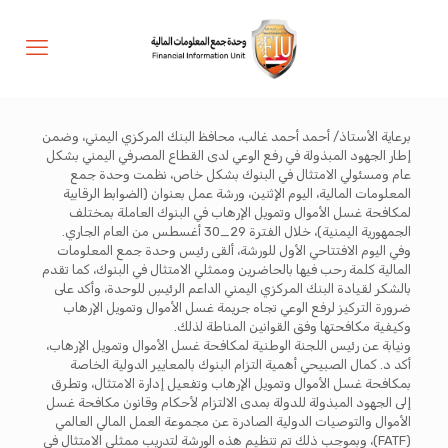
برعاية الأستاذ/ أحمد أحمد غالب، محافظ البنك المركزي اليمني، وضمن
إطار الجهود المبذولة في رفع الوعي لدى القطاع المصرفي اليمني بشكل
عام ومسئولي الامتثال في البنوك بشكل خاص، نظمت وحدة جمع
المعلومات المالية، اليوم الإثنين، ورشة عمل بعنوان (الضوابط الرقابية
لمكافحة غسل الأموال وتمويل الإرهاب في البنوك العاملة بمختلف
الجمهورية اليمنية)، خلال الفترة 29_30 أغسطس من العام الجاري.
وفي اليوم الافتتاحي الأول للورشة، ألقى رئيس وحدة جمع المعلومات
المالية كلمة رحب فيها بالحاضرين وممثلي الامتثال في البنوك، كما تقدم
بالشكر لقيادة البنك المركزي اليمني الداعم الرئيسِ للوحدة، وأكد على
ضرورة التركيز لرفع الوعي تجاه جريمة غسل الأموال وتمويل الإرهاب
وكيفية مكافحتها وفق القوانين المناطة لذلك.
ونيابة عن رئيس اللجنة الوطنية لمكافحة غسل الأموال وتمويل الإرهاب،
أكد د. كمال الصبيحي أهمية التزام البنوك بالمعايير الدولية الخاصة
بمكافحة غسل الأموال وتمويل الإرهاب وتفعيل إدارة الامتثال، وتطرق
إلى الجهود المبذولة للدولة بمدى الالتزام لأحكام وقانون مكافحة غسل
الأموال والتوصيات الدولية الصادرة عن مجموعة العمل المالي العالمي
(FATF)، وبموجب ذلك تم تنظيم هذه الورشة لتدريب ممثلي الامتثال في